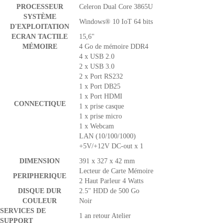
PROCESSEUR
Celeron Dual Core 3865U
SYSTÈME
Windows®
10 IoT
64 bits
D'EXPLOITATION
ECRAN TACTILE
15,6"
MÉMOIRE
4 Go de mémoire DDR4
4 x USB 2.0
2 x USB 3.0
2 x Port RS232
1 x Port DB25
1 x Port HDMI
CONNECTIQUE
1 x prise casque
1 x prise micro
1 x Webcam
LAN (10/100/1000)
+5V/+12V DC-out x 1
DIMENSION
391 x 327 x 42 mm
Lecteur de Carte Mémoire
PERIPHERIQUE
2 Haut Parleur 4 Watts
DISQUE DUR
2.5" HDD de 500 Go
COULEUR
Noir
SERVICES DE
1 an retour Atelier
SUPPORT