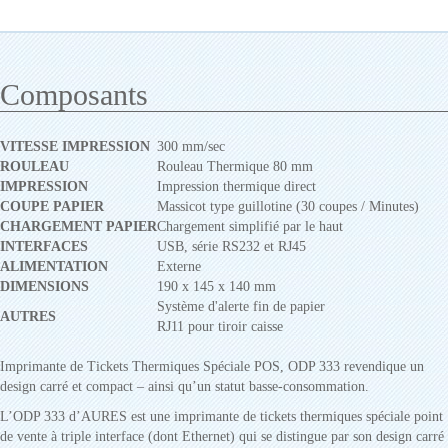
Composants
VITESSE IMPRESSION
300 mm/sec
ROULEAU
Rouleau Thermique 80 mm
IMPRESSION
Impression thermique direct
COUPE PAPIER
Massicot type guillotine (30 coupes / Minutes)
CHARGEMENT PAPIER
Chargement simplifié par le haut
INTERFACES
USB, série RS232 et RJ45
ALIMENTATION
Externe
DIMENSIONS
190 x 145 x 140 mm
Système d'alerte fin de papier
AUTRES
RJ11 pour tiroir caisse
Imprimante de Tickets Thermiques Spéciale POS, ODP 333 revendique un
design carré et compact – ainsi qu’un statut basse-consommation.
L’ODP 333 d’AURES est une imprimante de tickets thermiques spéciale point
de vente à triple interface (dont Ethernet) qui se distingue par son design carré