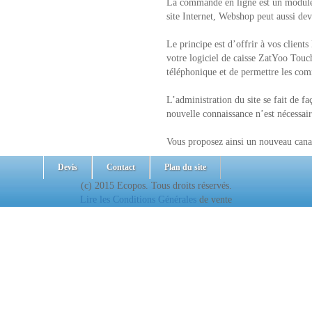
La commande en ligne est un module à
site Internet, Webshop peut aussi deve
Le principe est d’offrir à vos client
votre logiciel de caisse ZatYoo Touc
téléphonique et de permettre les co
L’administration du site se fait de f
nouvelle connaissance n’est nécessair
Vous proposez ainsi un nouveau canal
Devis
Contact
Plan du site
(c) 2015 Ecopos. Tous droits réservés.
Lire les Conditions Générales
de vente