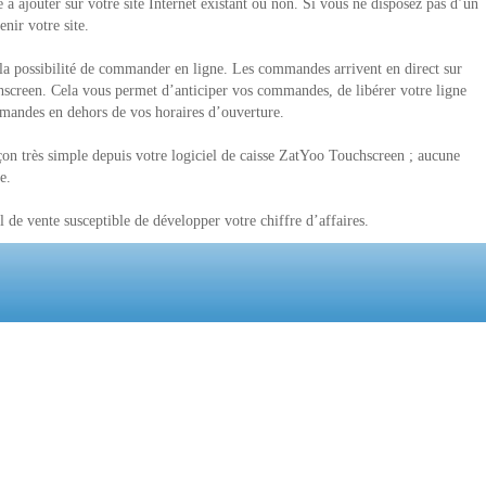
 ajouter sur votre site Internet existant ou non. Si vous ne disposez pas d’un
nir votre site.
s la possibilité de commander en ligne. Les commandes arrivent en direct sur
hscreen. Cela vous permet d’anticiper vos commandes, de libérer votre ligne
mmandes en dehors de vos horaires d’ouverture.
açon très simple depuis votre logiciel de caisse ZatYoo Touchscreen ; aucune
e.
 de vente susceptible de développer votre chiffre d’affaires.