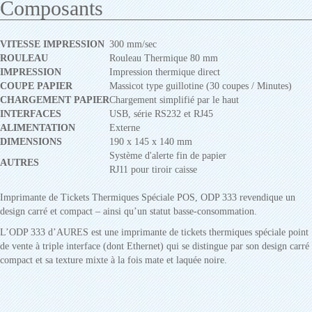
Composants
VITESSE IMPRESSION
300 mm/sec
ROULEAU
Rouleau Thermique 80 mm
IMPRESSION
Impression thermique direct
COUPE PAPIER
Massicot type guillotine (30 coupes / Minutes)
CHARGEMENT PAPIER
Chargement simplifié par le haut
INTERFACES
USB, série RS232 et RJ45
ALIMENTATION
Externe
DIMENSIONS
190 x 145 x 140 mm
Système d'alerte fin de papier
AUTRES
RJ11 pour tiroir caisse
Imprimante de Tickets Thermiques Spéciale POS, ODP 333 revendique un
design carré et compact – ainsi qu’un statut basse-consommation.
L’ODP 333 d’AURES est une imprimante de tickets thermiques spéciale point
de vente à triple interface (dont Ethernet) qui se distingue par son design carré
compact et sa texture mixte à la fois mate et laquée noire.